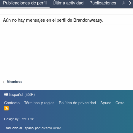
Publicaciones de perfil
Última actividad
Publicaciones
Acer
Aún no hay mensajes en el perfil de Brandonweasy.
Miembros
Español (ESP)
Contacto
Términos y reglas
Política de privacidad
Ayuda
Casa
R
S
S
Design by:
Pixel Exit
Traducido al Español por:
elvamo
©2020.