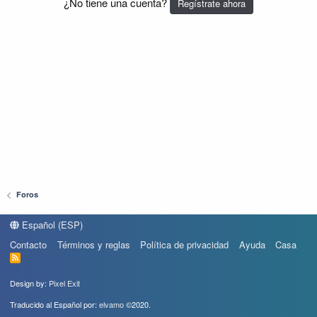
¿No tiene una cuenta?
Regístrate ahora
Foros
Español (ESP)
Contacto
Términos y reglas
Política de privacidad
Ayuda
Casa
R
S
S
Design by:
Pixel Exit
Traducido al Español por:
elvamo
©2020.