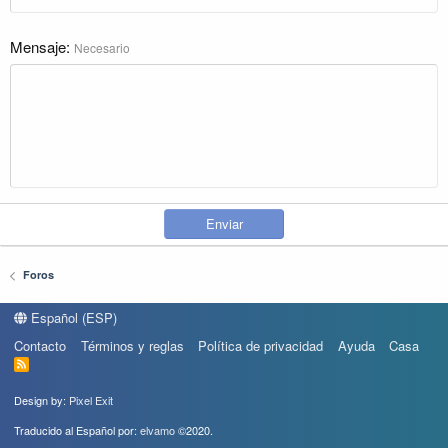
Mensaje
Necesario
Enviar
Foros
Español (ESP)
Contacto
Términos y reglas
Política de privacidad
Ayuda
Casa
R
S
S
Design by:
Pixel Exit
Traducido al Español por:
elvamo
©2020.