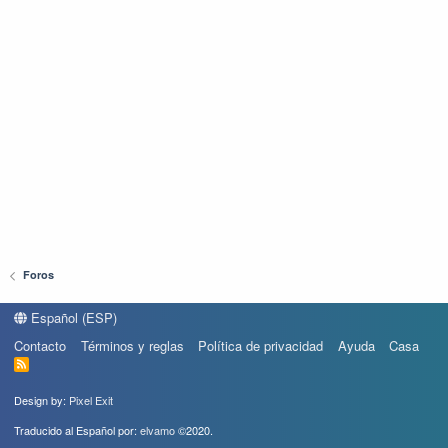
Foros
Español (ESP)
Contacto
Términos y reglas
Política de privacidad
Ayuda
Casa
R
S
S
Design by:
Pixel Exit
Traducido al Español por:
elvamo
©2020.