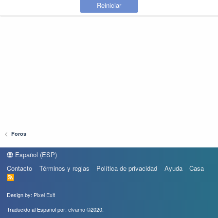
Reiniciar
Foros
Español (ESP)
Contacto
Términos y reglas
Política de privacidad
Ayuda
Casa
R
S
S
Design by:
Pixel Exit
Traducido al Español por:
elvamo
©2020.