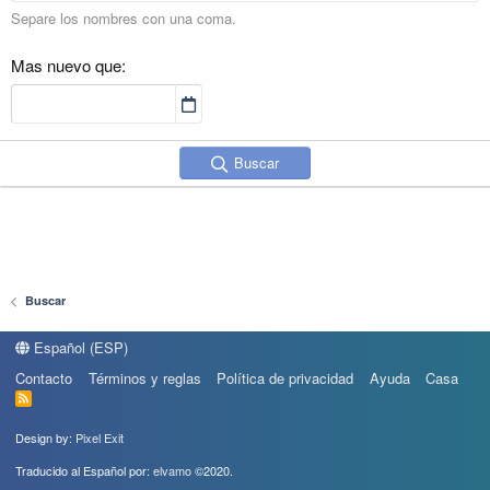
Separe los nombres con una coma.
Mas nuevo que
Buscar
Buscar
Español (ESP)
Contacto
Términos y reglas
Política de privacidad
Ayuda
Casa
R
S
S
Design by:
Pixel Exit
Traducido al Español por:
elvamo
©2020.