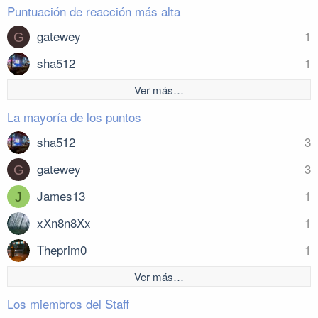
Puntuación de reacción más alta
gatewey
1
G
sha512
1
Ver más…
La mayoría de los puntos
sha512
3
gatewey
3
G
James13
1
J
xXn8n8Xx
1
Theprim0
1
Ver más…
Los miembros del Staff