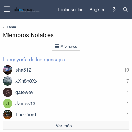
Iniciar sesión
Registro
Foros
Miembros Notables
Miembros
La mayoría de los mensajes
sha512
10
xXn8n8Xx
7
gatewey
1
G
James13
1
J
Theprim0
1
Ver más…