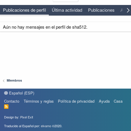
Publicaciones de perfil
Última actividad
Publicaciones
Acer
Aún no hay mensajes en el perfil de sha512.
Miembros
Español (ESP)
Contacto
Términos y reglas
Política de privacidad
Ayuda
Casa
R
S
S
Design by:
Pixel Exit
Traducido al Español por:
elvamo
©2020.