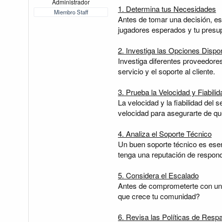
m
i
Administrador
1. Determina tus Necesidades
a
c
Miembro Staff
i
Antes de tomar una decisión, es
o
jugadores esperados y tu presu
2. Investiga las Opciones Dispo
Investiga diferentes proveedore
servicio y el soporte al cliente.
3. Prueba la Velocidad y Fiabilid
La velocidad y la fiabilidad de
velocidad para asegurarte de qu
4. Analiza el Soporte Técnico
Un buen soporte técnico es esen
tenga una reputación de respond
5. Considera el Escalado
Antes de comprometerte con un p
que crece tu comunidad?
6. Revisa las Políticas de Resp