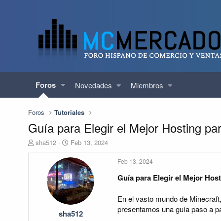
Foros
Novedades
Miembros
Foros
Tutoriales
Guía para Elegir el Mejor Hosting pa
E
F
sha512
Feb 13, 2024
m
e
p
c
Feb 13, 2024
e
h
Guía para Elegir el Mejor Host
z
a
a
d
r
e
En el vasto mundo de Minecraft, 
t
i
presentamos una guía paso a pas
sha512
e
n